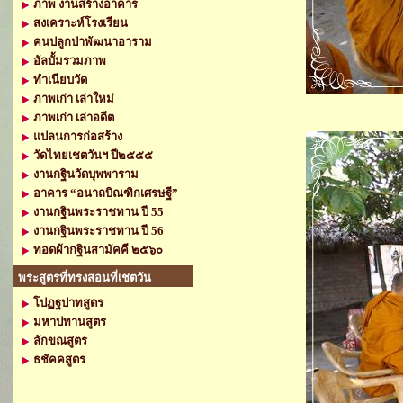
ภาพ งานสร้างอาคาร
สงเคราะห์โรงเรียน
คนปลูกป่าพัฒนาอาราม
อัลบั้มรวมภาพ
ทำเนียบวัด
ภาพเก่า เล่าใหม่
ภาพเก่า เล่าอดีต
แปลนการก่อสร้าง
วัดไทยเชตวันฯ ปี๒๕๕๕
งานกฐินวัดบุพพาราม
อาคาร “อนาถบิณฑิกเศรษฐี”
งานกฐินพระราชทาน ปี 55
งานกฐินพระราชทาน ปี 56
ทอดผ้ากฐินสามัคคี ๒๕๖๐
พระสูตรที่ทรงสอนที่เชตวัน
โปฏฐปาทสูตร
มหาปทานสูตร
ลักขณสูตร
ธชัคคสูตร