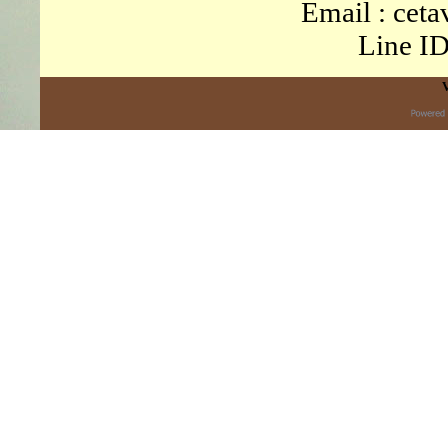
Email : ce
Line I
V