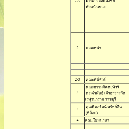
2-5
พรนภา ฮ้อแสงชัย
หัวหน้าคณะ
2
คณะหน่า
2-3
คณะที่นี่ทัวร์
คณะธรรมจิตตะทัวร์
3
ดร.คำพันธุ์ เจ้าอาวาสวัด
เวฬุวนาราม ราชบุรี
คุณพิมลรัตน์ ทรัพย์สิน
4
(พี่อ้อย)
4
คณะโยมนานา