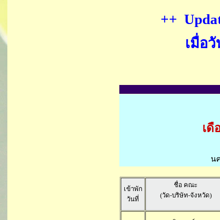
++ Updat
เมื่อว
เดื
นค
ชื่อ คณะ
เข้าพัก
(วัด-บริษัท-จังหวัด)
วันที่