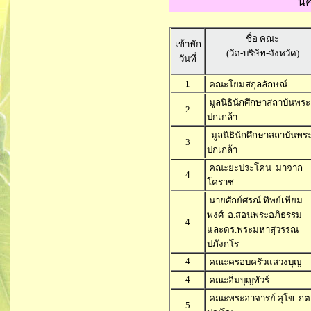
นค
ชื่อ คณะ
เข้าพัก
(วัด-บริษัท-จังหวัด)
วันที่
1
คณะโยมสกุลลักษณ์
มูลนิธินักศึกษาสถาบันพระ
2
ปกเกล้า
มูลนิธินักศึกษาสถาบันพร
3
ปกเกล้า
คณะยะประโคน มาจาก
4
โคราช
นายศักย์ศรณ์ ทิพย์เทียม
พงศ์ อ.สอนพระอภิธรรม
4
และดร.พระมหาสุวรรณ
ปภังกโร
4
คณะครอบครัวแสวงบุญ
4
คณะอิ่มบุญทัวร์
คณะพระอาจารย์ สุโข กต
5