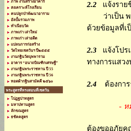
ภาพ งานสร้างอาคาร
2.2
แจ้งรายชื
สงเคราะห์โรงเรียน
คนปลูกป่าพัฒนาอาราม
ว่าเป็น พระภ
อัลบั้มรวมภาพ
ทำเนียบวัด
ด้วยข้อมูลที่เป
ภาพเก่า เล่าใหม่
ภาพเก่า เล่าอดีต
แปลนการก่อสร้าง
2.3
แจ้งโปรแก
วัดไทยเชตวันฯ ปี๒๕๕๕
งานกฐินวัดบุพพาราม
ทางการแสวงบุ
อาคาร “อนาถบิณฑิกเศรษฐี”
งานกฐินพระราชทาน ปี 55
งานกฐินพระราชทาน ปี 56
ทอดผ้ากฐินสามัคคี ๒๕๖๐
2.4
ต้องการรั
พระสูตรที่ทรงสอนที่เชตวัน
โปฏฐปาทสูตร
- ห
มหาปทานสูตร
ลักขณสูตร
ธชัคคสูตร
ต้องขออภัยค