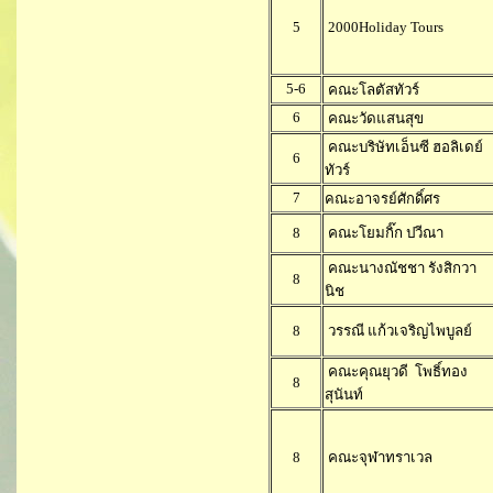
5
2000Holiday Tours
5-6
คณะโลตัสทัวร์
6
คณะวัดแสนสุข
คณะบริษัทเอ็นซี ฮอลิเดย์
6
ทัวร์
7
คณะอาจรย์ศักดิ์ศร
8
คณะโยมกิ๊ก ปวีณา
คณะนางณัชชา รังสิกวา
8
นิช
8
วรรณี แก้วเจริญไพบูลย์
คณะคุณยุวดี โพธิ์ทอง
8
สุนันท์
8
คณะจุฬาทราเวล