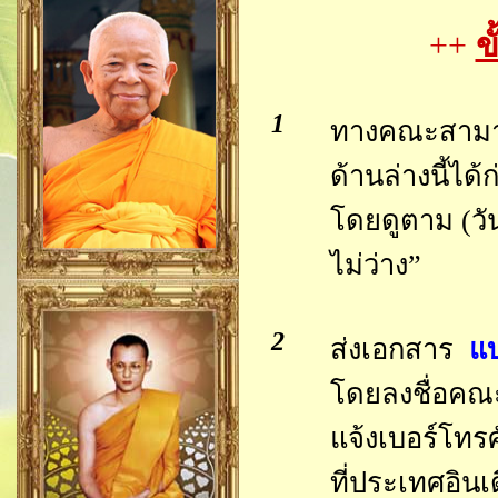
++
ข
1
ทางคณะสามาร
ด้านล่างนี้ได้
โดยดูตาม (วัน
ไม่ว่าง”
2
ส่งเอกสาร
แบ
โดยลงชื่อคณะ 
แจ้งเบอร์โทรศั
ที่ประเทศอิน