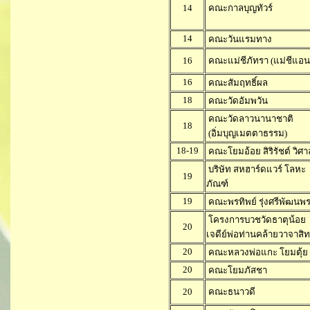
14
คณะกาลบุญทัวร์
14
คณะวันแรมทาง
16
คณะแม่ชีภัทรา (แม่ชีแอน
16
คณะสัมฤทธิ์ผล
18
คณะวัดอัมพวัน
คณะวัดลาวนานาชาติ
18
(อิ่มบุญเมตตาธรรม)
18-19
คณะโยมอ้อย สิริรัชต์ วิศา
บริษัท สหฮาร์ดแวร์ โลหะ
19
ภัณฑ์
19
คณะพรทิพย์ รุ่งศรีพัฒนพ
โครงการบวชวัดธาตุน้อย
20
เจดีย์พ่อท่านคล้ายวาจาสิทธ
20
คณะหลวงพ่อแกะ โยมตุ้ย
20
คณะโยมภัสชา
20
คณะธนาวดี