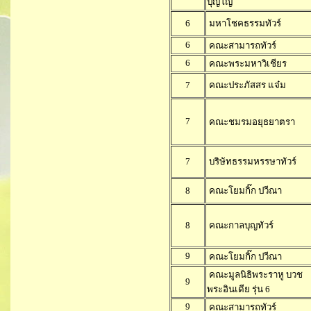
ปุญโญ
6
มหาโชคธรรมทัวร์
6
คณะสามารถทัวร์
6
คณะพระมหาวิเชียร
7
คณะประภัสสร แจ๋ม
7
คณะชมรมอยุธยาตรา
7
บริษัทธรรมหรรษาทัวร์
8
คณะโยมกิ๊ก ปวีณา
8
คณะกาลบุญทัวร์
9
คณะโยมกิ๊ก ปวีณา
คณะมูลนิธิพระราหู บวช
9
พระอินเดีย รุ่น 6
9
คณะสามารถทัวร์