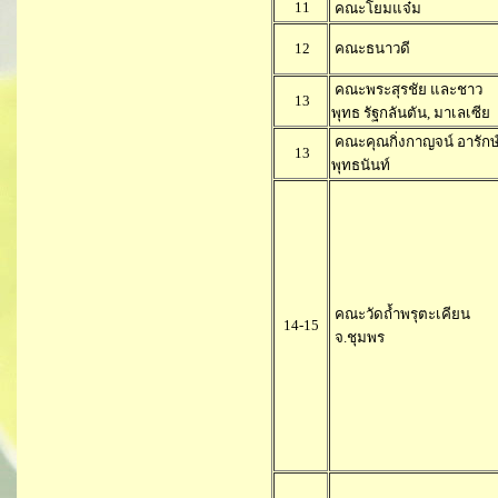
11
คณะโยมแจ๋ม
12
คณะธนาวดี
คณะพระสุรชัย และชาว
13
พุทธ รัฐกลันตัน, มาเลเซีย
คณะคุณกิ่งกาญจน์ อารักษ
13
พุทธนันท์
คณะวัดถ้ำพรุตะเคียน
14-15
จ.ชุมพร