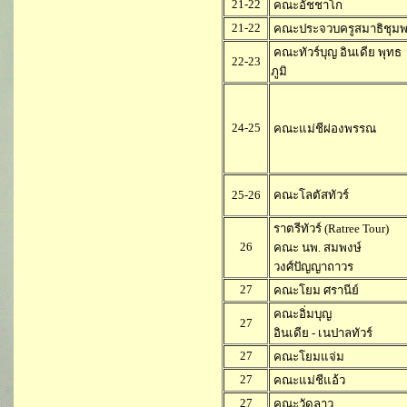
21-22
คณะอัชชาโก
21-22
คณะประจวบครูสมาธิชุม
คณะทัวร์บุญ อินเดีย พุทธ
22-23
ภูมิ
24-25
คณะแม่ชีผ่องพรรณ
25-26
คณะโลตัสทัวร์
ราตรีทัวร์ (Ratree Tour)
26
คณะ นพ. สมพงษ์
วงศ์ปัญญาถาวร
27
คณะโยม ศรานีย์
คณะอิ่มบุญ
27
อินเดีย - เนปาลทัวร์
27
คณะโยมแจ่ม
27
คณะแม่ชีแอ้ว
27
คณะวัดลาว