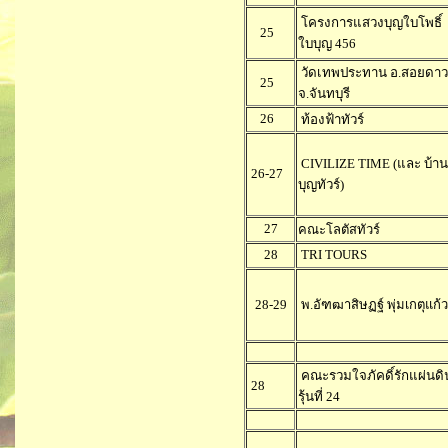
โครงการแสวงบุญใบโพธิ์
25
ใบบุญ 456
วัดเทพประทาน อ.สอยดาว
25
จ.จันทบุรี
26
ท้องฟ้าทัวร์
CIVILIZE TIME (และ บ้าน
26-27
บุญทัวร์)
27
คณะโลตัสทัวร์
28
TRI TOURS
28-29
พ.อัฑฒาสิษฏฐ์ พุ่มเกตุแก้ว
คณะรวมใจภัคดิ์รักแผ่นดิ
28
รุ้นที่ 24