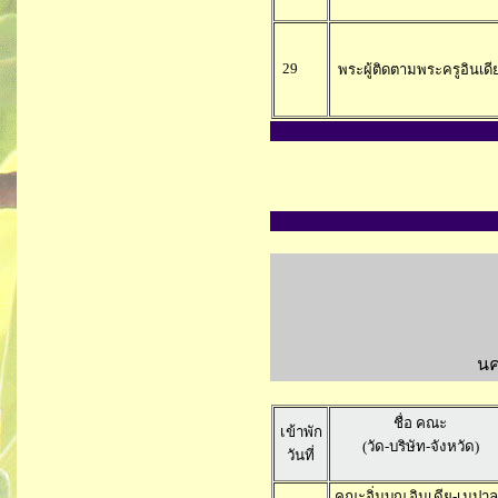
29
พระผู้ติดตามพระครูอินเดี
นค
ชื่อ คณะ
เข้าพัก
(วัด-บริษัท-จังหวัด)
วันที่
คณะอิ่มบุญ อินเดีย-เนปาล