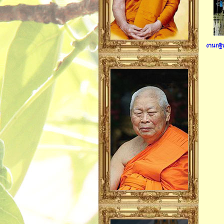
งานกฐิ