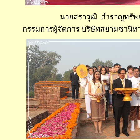
นายสราวุฒิ สำราญทรัพย
กรรมการผู้จัดการ บริษัทสยามซานิทา