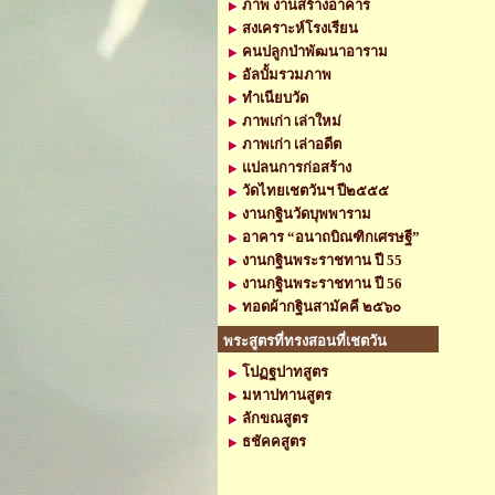
ภาพ งานสร้างอาคาร
สงเคราะห์โรงเรียน
คนปลูกป่าพัฒนาอาราม
อัลบั้มรวมภาพ
ทำเนียบวัด
ภาพเก่า เล่าใหม่
ภาพเก่า เล่าอดีต
แปลนการก่อสร้าง
วัดไทยเชตวันฯ ปี๒๕๕๕
งานกฐินวัดบุพพาราม
อาคาร “อนาถบิณฑิกเศรษฐี”
งานกฐินพระราชทาน ปี 55
งานกฐินพระราชทาน ปี 56
ทอดผ้ากฐินสามัคคี ๒๕๖๐
พระสูตรที่ทรงสอนที่เชตวัน
โปฏฐปาทสูตร
มหาปทานสูตร
ลักขณสูตร
ธชัคคสูตร