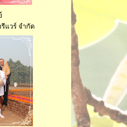
์
รีแวร์ จำกัด